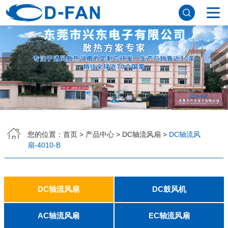
网站首页
关于香蕉APP下载安装污免费
公司简介
董事长寄语
发展历程
公司优势
企业文化
荣誉资质
企业风采
仪器设备
视频中心
产品中心
DC轴流风扇
DC鼓风机
AC轴流风扇
EC轴流风扇
横流风扇
支架风扇
应用案例
您的位置：
首页
>
产品中心
>
DC轴流风扇
>
DC轴流风
扇-4010-B
工程案例
解决方案
新闻资讯
公司新闻
行业资讯
常见问题
DC轴流风扇
DC鼓风机
联系香蕉APP下载安装污免费
2006
2010
2507
2510
3006
3007
3010
3510
4007
4010-B
4015
4020
4028
4510
5010
5015
5020
5025
6010
6015
6020
6025
6038
7010
7015
7025
8010
8015
8025-A
8025-B
8038
9025-B
8020
9238
1225-A
1225-B
1232
1238-A
1238-B
1425
1751
20060
2006
3507
4008
DFM4010B
4020
4506-A
4506-B
5008
5010
5015-A
5015-B
5016
5020-A
5020-B
5025-A
5025-B
6006
6008
6015-A
6015-B
6020
6025
6028-A
6028-B
7515
7525
7530-A
7530-B
8030-A
8030-B
9330-A
9330-C
9733
10033
1232
AC轴流风扇
EC轴流风扇
联系方式
客户留言
人才招聘