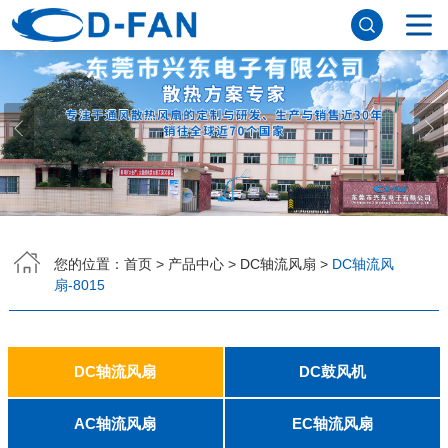
网站首页
关于香蕉APP下载安装污免费
公司简介
董事长寄语
发展历程
公司优势
企业文化
荣誉资质
企业风采
仪器设备
视频中心
产品中心
DC轴流风扇
DC鼓风机
AC轴流风扇
EC轴流风扇
横流风扇
支架风扇
应用案例
您的位置：
首页
>
产品中心
>
DC轴流风扇
>
DC轴流风
扇-8015
工程案例
解决方案
新闻资讯
公司新闻
行业资讯
常见问题
DC轴流风扇
DC鼓风机
联系香蕉APP下载安装污免费
2006
2010
2507
2510
3006
3007
3010
3510
4007
4010-B
4015
4020
4028
4510
5010
5015
5020
5025
6010
6015
6020
6025
6038
7010
7015
7025
8010
8015
8025-A
8025-B
8038
9025-B
8020
9238
1225-A
1225-B
1232
1238-A
1238-B
1425
1751
20060
2006
3507
4008
DFM4010B
4020
4506-A
4506-B
5008
5010
5015-A
5015-B
5016
5020-A
5020-B
5025-A
5025-B
6006
6008
6015-A
6015-B
6020
6025
6028-A
6028-B
7515
7525
7530-A
7530-B
8030-A
8030-B
9330-A
9330-C
9733
10033
1232
AC轴流风扇
EC轴流风扇
联系方式
客户留言
人才招聘