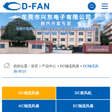
网站首页
关于香蕉APP下载安装污免费
公司简介
董事长寄语
发展历程
公司优势
企业文化
荣誉资质
企业风采
仪器设备
视频中心
产品中心
DC轴流风扇
DC鼓风机
AC轴流风扇
EC轴流风扇
横流风扇
支架风扇
应用案例
您的位置：
首页
>
产品中心
>
DC轴流风扇
>
DC轴流风
扇-8010
工程案例
解决方案
新闻资讯
公司新闻
行业资讯
常见问题
DC轴流风扇
DC鼓风机
联系香蕉APP下载安装污免费
2006
2010
2507
2510
3006
3007
3010
3510
4007
4010-B
4015
4020
4028
4510
5010
5015
5020
5025
6010
6015
6020
6025
6038
7010
7015
7025
8010
8015
8025-A
8025-B
8038
9025-B
8020
9238
1225-A
1225-B
1232
1238-A
1238-B
1425
1751
20060
2006
3507
4008
DFM4010B
4020
4506-A
4506-B
5008
5010
5015-A
5015-B
5016
5020-A
5020-B
5025-A
5025-B
6006
6008
6015-A
6015-B
6020
6025
6028-A
6028-B
7515
7525
7530-A
7530-B
8030-A
8030-B
9330-A
9330-C
9733
10033
1232
AC轴流风扇
EC轴流风扇
联系方式
客户留言
人才招聘