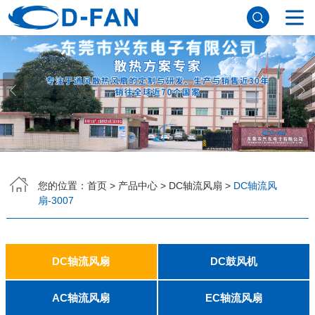
网站首页
关于香蕉APP下载安装污免费
公司简介
董事长寄语
发展历程
公司优势
企业文化
荣誉资质
企业风采
仪器设备
视频中心
产品中心
DC轴流风扇
DC鼓风机
AC轴流风扇
EC轴流风扇
横流风扇
支架风扇
应用案例
您的位置：
首页
>
产品中心
>
DC轴流风扇
>
DC轴流风
扇-3007
工程案例
解决方案
新闻资讯
公司新闻
行业资讯
常见问题
DC轴流风扇
DC鼓风机
联系香蕉APP下载安装污免费
2006
2010
2507
2510
3006
3007
3010
3510
4007
4010-B
4015
4020
4028
4510
5010
5015
5020
5025
6010
6015
6020
6025
6038
7010
7015
7025
8010
8015
8025-A
8025-B
8038
9025-B
8020
9238
1225-A
1225-B
1232
1238-A
1238-B
1425
1751
20060
2006
3507
4008
DFM4010B
4020
4506-A
4506-B
5008
5010
5015-A
5015-B
5016
5020-A
5020-B
5025-A
5025-B
6006
6008
6015-A
6015-B
6020
6025
6028-A
6028-B
7515
7525
7530-A
7530-B
8030-A
8030-B
9330-A
9330-C
9733
10033
1232
AC轴流风扇
EC轴流风扇
联系方式
客户留言
人才招聘