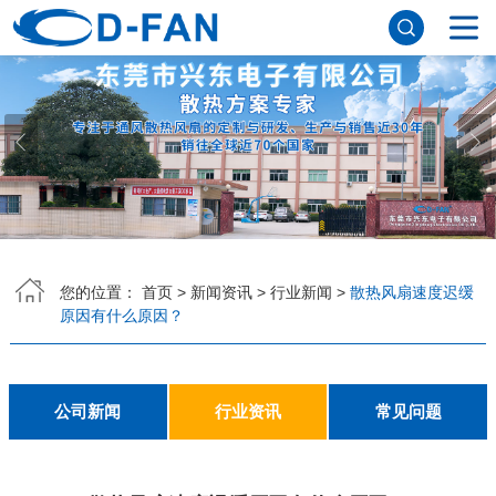
网站首页
关于香蕉APP下载安装污免费
公司简介
董事长寄语
发展历程
公司优势
企业文化
荣誉资质
企业风采
仪器设备
视频中心
产品中心
DC轴流风扇
DC鼓风机
AC轴流风扇
EC轴流风扇
横流风扇
支架风扇
应用案例
您的位置：
首页
>
新闻资讯
>
行业新闻
>
散热风扇速度迟缓
原因有什么原因？
工程案例
解决方案
新闻资讯
公司新闻
行业资讯
常见问题
公司新闻
行业资讯
常见问题
联系香蕉APP下载安装污免费
联系方式
客户留言
人才招聘